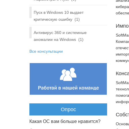
анализ
кибера
Пуск в Windows 10 выдает
обеспе
критическую ошибку
(1)
Импо
Антивирус 360 и системные
SoftMa
аномалии на Windows
(1)
Компан
отечес
Все консультации
импорт
коммун
Конса
SoftMa
технол
помога
инфор
Опрос
Собс
Какая ОС вам больше нравится?
Основы