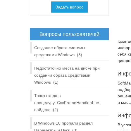
Задать вопрос
Вопросы пользователей
Компан
Создание образа системы
информ
себя к
средствами Windows
(5)
цифро
Недостаточно места на диске при
Инфо
создании образа средствами
Windows
(1)
SoftMa
подбор
Точка входа в
решени
и масш
процедуру_CxxFrameHandler4 не
найдена
(2)
Инфо
В Windows 10 пропали раздел
В усло
Параметры и Пуск
(0)