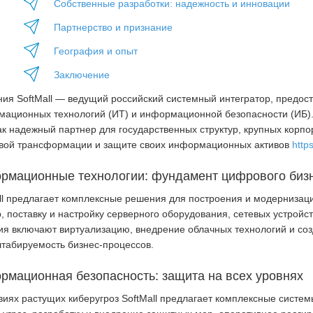
Собственные разработки: надежность и инновации
Партнерство и признание
География и опыт
Заключение
ия SoftMall — ведущий российский системный интегратор, предост
ационных технологий (ИТ) и информационной безопасности (ИБ)
ак надежный партнер для государственных структур, крупных корп
вой трансформации и защите своих информационных активов
https
рмационные технологии: фундамент цифрового биз
ll предлагает комплексные решения для построения и модерниза
, поставку и настройку серверного оборудования, сетевых устрой
я включают виртуализацию, внедрение облачных технологий и соз
табируемость бизнес-процессов.
рмационная безопасность: защита на всех уровнях
виях растущих киберугроз SoftMall предлагает комплексные сист