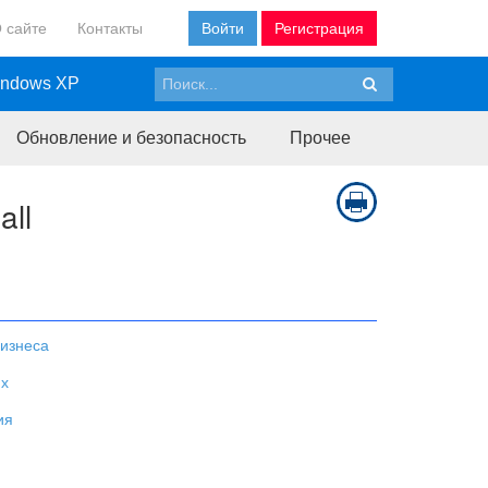
 сайте
Контакты
Войти
Регистрация
ndows XP
Обновление и безопасность
Прочее
all
изнеса
ях
ия