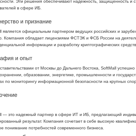
сности. Эти решения обеспечивают надежность, защищенность и 
вателей в сфере ИБ.
нерство и признание
ll является официальным партнером ведущих российских и зарубеж
р. Компания обладает лицензиями ФСТЭК и ФСБ России на деятель
енциальной информации и разработку криптографических средст
рафия и опыт
ставительствами от Москвы до Дальнего Востока, SoftMall успешно
охранении, образовании, энергетике, промышленности и государст
ах по мониторингу информационной безопасности на крупных спо
ючение
ll — это надежный партнер в сфере ИТ и ИБ, предлагающий индив
ированный результат. Компания сочетает в себе высокую квалифи
ое понимание потребностей современного бизнеса.