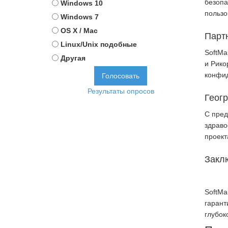
безопа
Windows 10
пользо
Windows 7
OS X / Mac
Парт
Linux/Unix подобные
SoftMa
Другая
и Рико
конфид
Результаты опросов
Геог
С пред
здраво
проект
Закл
SoftMa
гарант
глубок