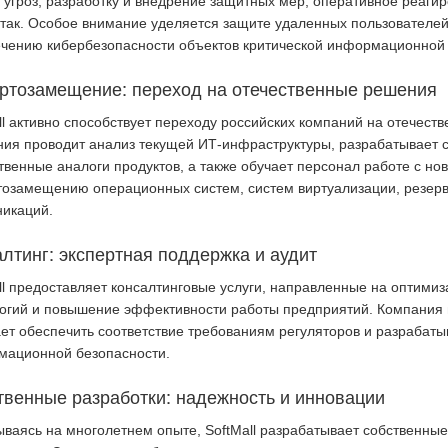
 угроз, разработку и внедрение защитных мер, оперативное реаг
так. Особое внимание уделяется защите удаленных пользователей,
чению кибербезопасности объектов критической информационной
ртозамещение: переход на отечественные решения
ll активно способствует переходу российских компаний на отечест
ия проводит анализ текущей ИТ-инфраструктуры, разрабатывает с
твенные аналоги продуктов, а также обучает персонал работе с н
озамещению операционных систем, систем виртуализации, резер
икаций.
лтинг: экспертная поддержка и аудит
ll предоставляет консалтинговые услуги, направленные на оптими
огий и повышение эффективности работы предприятий. Компания 
ет обеспечить соответствие требованиям регуляторов и разрабат
мационной безопасности.
твенные разработки: надежность и инновации
ваясь на многолетнем опыте, SoftMall разрабатывает собственны