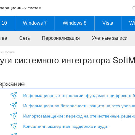
операционных систем
О
 10
Windows 7
Windows 8
Vista
Wi
тва
Сеть
Персонализация
Учетные записи
->
Прочее
уги системного интегратора SoftM
ержание
Информационные технологии: фундамент цифрового б
Информационная безопасность: защита на всех уровн
Импортозамещение: переход на отечественные решен
Консалтинг: экспертная поддержка и аудит