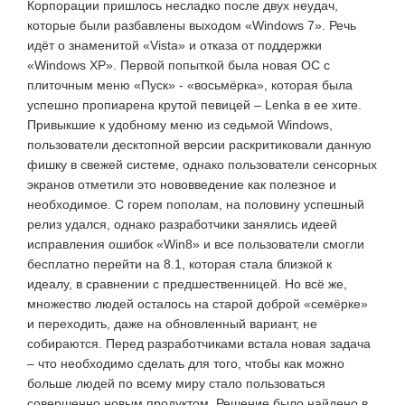
Корпорации пришлось несладко после двух неудач,
которые были разбавлены выходом «Windows 7». Речь
идёт о знаменитой «Vista» и отказа от поддержки
«Windows XP». Первой попыткой была новая ОС с
плиточным меню «Пуск» - «восьмёрка», которая была
успешно пропиарена крутой певицей – Lenka в ее хите.
Привыкшие к удобному меню из седьмой Windows,
пользователи десктопной версии раскритиковали данную
фишку в свежей системе, однако пользователи сенсорных
экранов отметили это нововведение как полезное и
необходимое. С горем пополам, на половину успешный
релиз удался, однако разработчики занялись идеей
исправления ошибок «Win8» и все пользователи смогли
бесплатно перейти на 8.1, которая стала близкой к
идеалу, в сравнении с предшественницей. Но всё же,
множество людей осталось на старой доброй «семёрке»
и переходить, даже на обновленный вариант, не
собираются. Перед разработчиками встала новая задача
– что необходимо сделать для того, чтобы как можно
больше людей по всему миру стало пользоваться
совершенно новым продуктом. Решение было найдено в