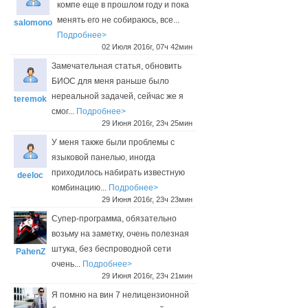
компе еще в прошлом году и пока
менять его не собираюсь, все...
salomono
Подробнее>
02 Июля 2016г, 07ч 42мин
Замечательная статья, обновить
БИОС для меня раньше было
нереальной задачей, сейчас же я
teremok
смог...
Подробнее>
29 Июня 2016г, 23ч 25мин
У меня также были проблемы с
языковой панелью, иногда
приходилось набирать известную
deeloc
комбинацию...
Подробнее>
29 Июня 2016г, 23ч 23мин
Супер-программа, обязательно
возьму на заметку, очень полезная
штука, без беспроводной сети
PahenZ
очень...
Подробнее>
29 Июня 2016г, 23ч 21мин
Я помню на вин 7 нелицензионной