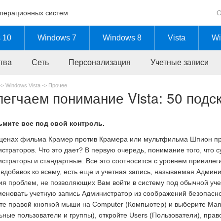
операционных систем
О
 10
Windows 7
Windows 8
Vista
Wi
тва
Сеть
Персонализация
Учетные записи
->
Windows Vista
->
Прочее
егчаем понимание Vista: 50 подс
ьмите все под свой контроль.
сценах фильма Крамер против Крамера или мультфильма Шпион про
страторов. Что это дает? В первую очередь, понимание того, что 
страторы и стандартные. Все это соотносится с уровнем привилегий
и вдобавок ко всему, есть еще и учетная запись, называемая Адми
я проблем, не позволяющих Вам войти в систему под обычной учет
еновать учетную запись Администратор из соображений безопасност
е правой кнопкой мыши на Computer (Компьютер) и выберите Mana
ьные пользователи и группы), откройте Users (Пользователи), пра