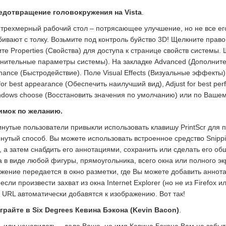
редотвращение головокружения на Vista
.
трехмерный рабочий стол – потрясающее улучшение, но не все его
бивают с толку. Возьмите под контроль буйство 3D! Щелкните прав
те Properties (Свойства) для доступа к странице свойств системы. 
нительные параметры системы). На закладке Advanced (Дополнител
mance (Быстродействие). Поле Visual Effects (Визуальные эффекты)
 for best appearance (Обеспечить наилучший вид), Adjust for best 
ndows choose (Восстановить значения по умолчанию) или по Вашем
нимок по желанию.
нутые пользователи привыкли использовать клавишу PrintScr для по
нутый способ. Вы можете использовать встроенное средство Snippi
, а затем снабдить его аннотациями, сохранить или сделать его 
а в виде любой фигуры, прямоугольника, всего окна или полного эк
жение передается в окно разметки, где Вы можете добавить аннот
 если произвести захват из окна Internet Explorer (но не из Firefox
 URL автоматически добавятся к изображению. Вот так!
грайте в Six Degrees Кевина Бэкона (Kevin Bacon)
.