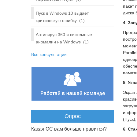
пакет 
диска 
Пуск в Windows 10 выдает
критическую ошибку
(1)
4. За
Програ
Антивирус 360 и системные
постро
аномалии на Windows
(1)
момент
Parall
Все консультации
одновр
обеспе
памяти
5. Укр
Экран 
красив
загруз
информ
Опрос
(Пуск)
Какая ОС вам больше нравится?
6. Ст