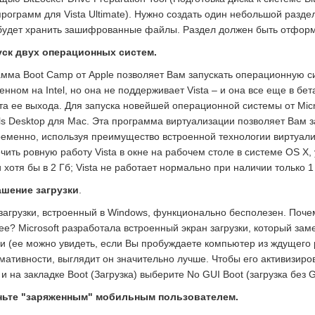
программ для Vista Ultimate). Нужно создать один небольшой разд
будет хранить зашифрованные файлы. Раздел должен быть отформ
пуск двух операционных систем.
мма Boot Camp от Apple позволяет Вам запускать операционную сис
енном на Intel, но она не поддерживает Vista – и она все еще в бет
а ее выхода. Для запуска новейшей операционной системы от Micr
els Desktop для Mac. Эта программа виртуализации позволяет Вам
еменно, используя преимущество встроенной технологии виртуализа
чить ровную работу Vista в окне на рабочем столе в системе OS X
 хотя бы в 2 Гб; Vista не работает нормально при наличии только 
ашение загрузки
.
загрузки, встроенный в Windows, функционально бесполезен. Поче
ее? Microsoft разработала встроенный экран загрузки, который з
ки (ее можно увидеть, если Вы пробуждаете компьютер из ждущего р
ативности, выглядит он значительно лучше. Чтобы его активизирова
, и на закладке Boot (Загрузка) выберите No GUI Boot (загрузка без G
аньте "заряженным" мобильным пользователем.