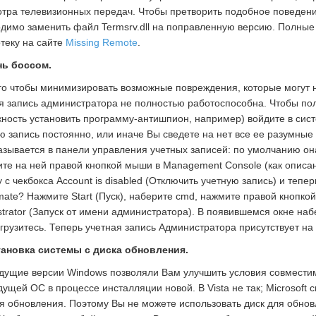
тра телевизионных передач. Чтобы претворить подобное поведение 
димо заменить файл Termsrv.dll на поправленную версию. Полные
теку на сайте
Missing Remote
.
нь боссом.
го чтобы минимизировать возможные повреждения, которые могут
я запись администратора не полностью работоспособна. Чтобы пол
ность установить программу-антишпион, например) войдите в систе
ю запись постоянно, или иначе Вы сведете на нет все ее разумны
азывается в панели управления учетных записей: по умолчанию она 
те на ней правой кнопкой мыши в Management Console (как описано
у с чекбокса Account is disabled (Отключить учетную запись) и тепе
imate? Нажмите Start (Пуск), наберите cmd, нажмите правой кнопко
strator (Запуск от имени администратора). В появившемся окне набери
грузитесь. Теперь учетная запись Администратора присутствует на 
тановка системы с диска обновления.
ущие версии Windows позволяли Вам улучшить условия совместим
ущей ОС в процессе инсталляции новой. В Vista не так; Microsoft с
я обновления. Поэтому Вы не можете использовать диск для обнов