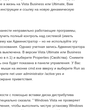
в жизнь на Vista Business или Ultimate, Вам
 инструкции и ссылку на новую динамическую
 нанести неправильно работающие программы,
учить полный контроль над системой (иметь
му как Администратор – но не используйте эту
е основания. Однако учетная запись Администратора
выключена. В версии Vista Ultimate или Business
 в п.1) и выберите Properties (Свойства). Снимите
рь она будет показана в панели управления. У Вас
й мыши на иконке cmd.exe вверху и выберите Run as
те net user administrator /active:yes и
экране приветствия.
ости с помощью вставки диска дистрибутива
пециально сказала: " Windows Vista не проверяет
ления, чтобы выполнить чистую установку Windows