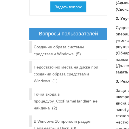
(Админ
Задать вопрос
(Свойс
2. Улу
Сущест
Вопросы пользователей
операц
умолча
роутер
Создание образа системы
(Обнар
средствами Windows
(5)
нажмит
(Далее
Недостаточно места на диске при
задать
создании образа средствами
Windows
(1)
3. Ре
Защита
Точка входа в
шифров
процедуру_CxxFrameHandler4 не
диска 
найдена
(2)
чипе) 
технол
В Windows 10 пропали раздел
жестко
Параметры и Пуск
(0)
с помо