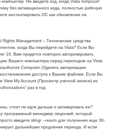
 компьютер. Не вводите код, когда Vista попросит
тему без активационного кода, полностью рабочую
ожете инсталлировать ОС как обновление на
l Rights Management – Технические средства
онтентом, когда Вы перейдете на Vista? Если Вы
er 10, Вам придется повторно авторизировать
зацию Вашего компьютера перед переходом на Vista.
eauthorize Computer (Удалить авторизацию
 восстановления доступа к Вашим файлам. Если Вы
 View My Account (Просмотр учетной записи) из
thorizations" раз в год
ены, стоит ли идти дальше и активировать ее?
ему программный менеджер лицензий, который
 просто введите slmgr –rearm для получения еще 30-
локирует дальнейшее продление периода. И если