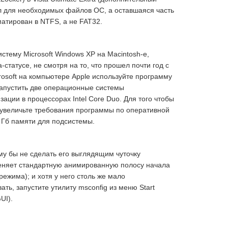
ел для необходимых файлов ОС, а оставшаяся часть
атирован в NTFS, а не FAT32.
тему Microsoft Windows XP на Macintosh-е,
а-статусе, не смотря на то, что прошел почти год с
osoft на компьютере Apple используйте программу
 запустить две операционные системы
ции в процессорах Intel Core Duo. Для того чтобы
, увеличьте требования программы по оперативной
1 Гб памяти для подсистемы.
му бы не сделать его выглядящим чуточку
аменяет стандартную анимированную полосу начала
ежима); и хотя у него столь же мало
ть, запустите утилиту msconfig из меню Start
UI).