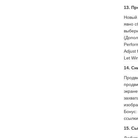
13. П
Новый 
явно с
выбери
(Допол
Perfor
Adjust
Let Wi
14. С
Продви
продви
экране
захват
изобра
Бонус:
ссылки
15. Сы