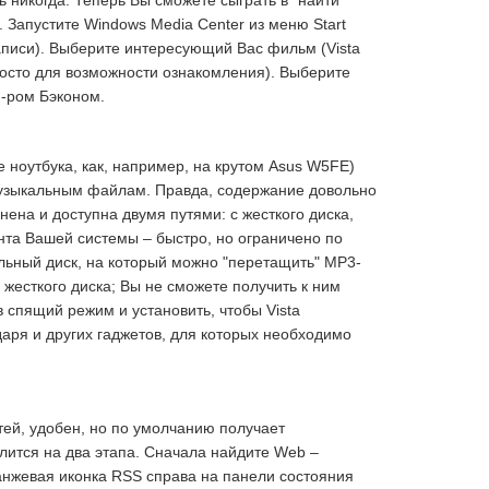
 никогда. Теперь Вы сможете сыграть в "найти
 Запустите Windows Media Center из меню Start
записи). Выберите интересующий Вас фильм (Vista
 просто для возможности ознакомления). Выберите
м-ром Бэконом.
е ноутбука, как, например, на крутом Asus W5FE)
музыкальным файлам. Правда, содержание довольно
на и доступна двумя путями: с жесткого диска,
нта Вашей системы – быстро, но ограничено по
льный диск, на который можно "перетащить" MP3-
есткого диска; Вы не сможете получить к ним
 спящий режим и установить, чтобы Vista
аря и других гаджетов, для которых необходимо
ей, удобен, но по умолчанию получает
елится на два этапа. Сначала найдите Web –
ранжевая иконка RSS справа на панели состояния