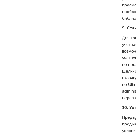
просмо
необхо
библио
9. Ста
Для то
учетна
возмож
учетну
не пок
щелкни
галочк
не Ult
admini
переза
10. Ус
Предыд
предыд
услови