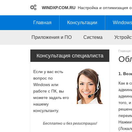
WINDXP.COM.RU
Настройка и оптимизация 
Главная
Консультации
Windows
Приложения и ПО
Система
Устройс
Главная 
Обл
Консультация специалиста
Если у вас есть
1. Воз
вопрос по
Как в 
Windows или
админи
работе с ПК, вы
админи
можете задать его
того, 
нашему
решени
консультанту.
переим
Нажмит
Бесплатно и без регистрации!
(Локал