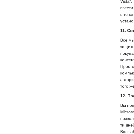
Vista"
ввести
в тече
устано
11. С
Все мы
защиты
покупа
контен
Просто
компью
автори
того ж
12. П
Вы поп
Micros
позвол
ти дне
Вас за