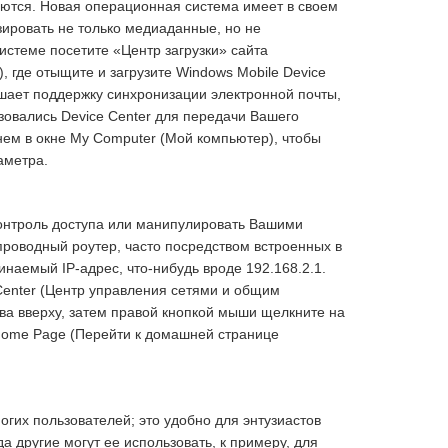
ются. Новая операционная система имеет в своем
зировать не только медиаданные, но не
стеме посетите «Центр загрузки» сайта
, где отыщите и загрузите Windows Mobile Device
шает поддержку синхронизации электронной почты,
овались Device Center для передачи Вашего
нем в окне My Computer (Мой компьютер), чтобы
аметра.
контроль доступа или манипулировать Вашими
проводный роутер, часто посредством встроенных в
наемый IP-адрес, что-нибудь вроде 192.168.2.1.
Center (Центр управления сетями и общим
ава вверху, затем правой кнопкой мыши щелкните на
 Home Page (Перейти к домашней странице
гих пользователей; это удобно для энтузиастов
а другие могут ее использовать, к примеру, для