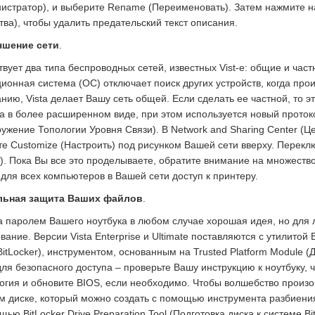
истратор), и выберите Rename (Переименовать). Затем нажмите на
тва), чтобы удалить предательский текст описания.
чшение сети
.
вует два типа беспроводных сетей, известных Vist-е: общие и час
ионная система (ОС) отключает поиск других устройств, когда прои
нию, Vista делает Вашу сеть общей. Если сделать ее частной, то э
а в более расширенном виде, при этом используется новый протоко
ужение Топологии Уровня Связи). В Network and Sharing Center (
е Customize (Настроить) под рисунком Вашей сети вверху. Переклю
). Пока Вы все это проделываете, обратите внимание на множество 
 для всех компьютеров в Вашей сети доступ к принтеру.
альная защита Ваших файлов
.
 паролем Вашего ноутбука в любом случае хорошая идея, но для 
ание. Версии Vista Enterprise и Ultimate поставляются с утилитой 
BitLocker), инструментом, основанным на Trusted Platform Modu
для безопасного доступа – проверьте Вашу инструкцию к ноутбуку, 
огия и обновите BIOS, если необходимо. Чтобы волшебство произ
м диске, который можно создать с помощью инструмента разбиения 
щью BitLocker Drive Preparation Tool (Подготовка диска к системе Bi