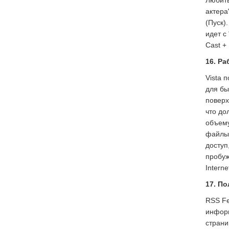
Любить
актера
(Пуск)
идет с
Cast +
16. Р
Vista 
для бы
поверх
что до
объему
файлы 
доступ
пробуж
Intern
17. П
RSS Fe
информ
страни