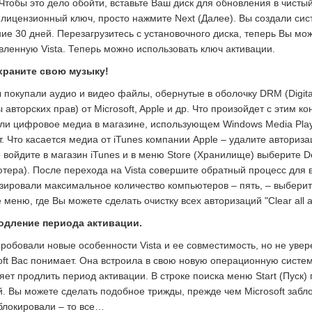
. Чтобы это дело обойти, вставьте Ваш диск для обновления в чистый
 лицензионный ключ, просто нажмите Next (Далее). Вы создали сис
ние 30 дней. Перезагрузитесь с установочного диска, теперь Вы м
вленную Vista. Теперь можно использовать ключ активации.
охраните свою музыку!
 покупали аудио и видео файлы, обернутые в оболочку DRM (Digita
 авторских прав) от Microsoft, Apple и др. Что произойдет с этим к
ли цифровое медиа в магазине, использующем Windows Media Play
т. Что касается медиа от iTunes компании Apple – удалите автори
 войдите в магазин iTunes и в меню Store (Хранилище) выберите D
тера). После перехода на Vista совершите обратный процесс для
зировали максимальное количество компьютеров – пять, – выберите
е меню, где Вы можете сделать очистку всех авторизаций "Clear all au
родление периода активации.
робовали новые особенности Vista и ее совместимость, но не увер
oft Вас понимает. Она встроила в свою новую операционную сист
яет продлить период активации. В строке поиска меню Start (Пуск)
й. Вы можете сделать подобное трижды, прежде чем Microsoft заб
блокировали – то все…