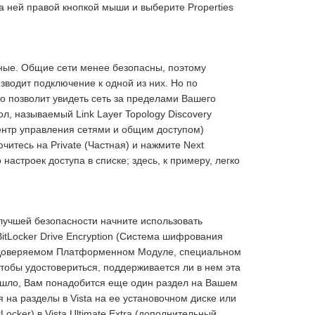
 ней правой кнопкой мыши и выберите Properties
тные. Общие сети менее безопасны, поэтому
зводит подключение к одной из них. Но по
то позволит увидеть сеть за пределами Вашего
л, называемый Link Layer Topology Discovery
Центр управления сетями и общим доступом)
читесь на Private (Частная) и нажмите Next
настроек доступа в списке; здесь, к примеру, легко
лучшей безопасности начните использовать
BitLocker Drive Encryption (Система шифрования
le (Доверяемом Платформенном Модуле, специальном
чтобы удостовериться, поддерживается ли в нем эта
ошло, Вам понадобится еще один раздел на Вашем
на разделы в Vista на ее установочном диске или
tLocker) в Vista Ultimate Extra (дополнительный