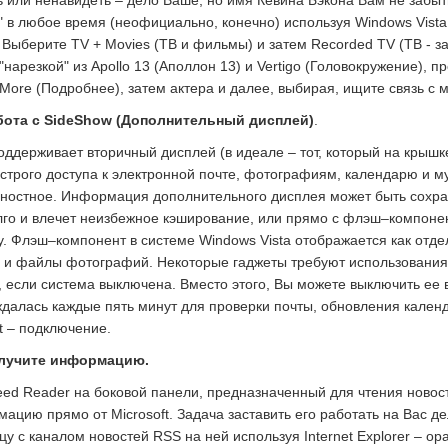
 или ненавидеть – дело Ваше, но имя Кевина Бэкона Вам не забыть
" в любое время (неофициально, конечно) используя Windows Vista.
. Выберите TV + Movies (ТВ и фильмы) и затем Recorded TV (ТВ - 
 "нарезкой" из Apollo 13 (Аполлон 13) и Vertigo (Головокружение),
 More (Подробнее), затем актера и далее, выбирая, ищите связь с 
абота с SideShow (Дополнительный дисплей)
.
поддерживает вторичный дисплей (в идеале – тот, который на крышк
строго доступа к электронной почте, фотографиям, календарю и 
ностное. Информация дополнительного дисплея может быть сохране
лго и влечет неизбежное кэширование, или прямо с флэш–компоне
. Флэш–компонент в системе Windows Vista отображается как отде
и файлы фотографий. Некоторые гаджеты требуют использования ж
, если система выключена. Вместо этого, Вы можете выключить ее в
далась каждые пять минут для проверки почты, обновления календ
et – подключение.
олучите информацию.
ed Reader на боковой панели, предназначенный для чтения новост
ацию прямо от Microsoft. Задача заставить его работать на Вас д
цу с каналом новостей RSS на ней используя Internet Explorer – о