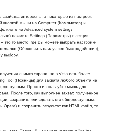
 свойства интересны, а некоторые из настроек
ой кнопкой мыши на Computer (Компьютер) и
Щелкните на Advanced system settings
ьно) нажмите Settings (Параметры) в секции
 – это то место, где Вы можете выбрать настройки
performance (Обеспечить наилучшее быстродействие),
у выбору.
лучения снимка экрана, но в Vista есть более
ng Tool (Ножницы) для захвата любого объекта на
общедоступным. Просто используйте мышь для
рана. После того, как выполнен захват, полученное
ации, сохранить или сделать его общедоступным.
 или Opera) и сохранить результат как HTML файл, то