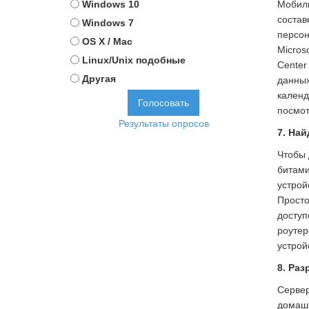
Windows 10
Мобиль
состав
Windows 7
персон
OS X / Mac
Micros
Linux/Unix подобные
Center
Другая
данных
календ
посмот
Результаты опросов
7. Най
Чтобы 
битами
устрой
Просто
доступ
роутер
устрой
8. Ра
Сервер
домашн