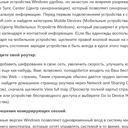
ные устройства Windows удобны, но зачастую не вовремя разряжа
е Sync Center (Центр синхронизации), который позволяет синхрони
альную информацию. Перед первым подключением устройства к си
oft.com и найдите категорию Mobile Devices (Мобильные устройства)
 (Центр Мобильных Устройств Windows), который расширяет и улуч
 календаря и контактной информации. Если Вы единожды воспольз
аря на мобильное устройство, щелкните правой кнопкой мыши на 
реть состояние зарядки устройства и быть всегда в курсе этого пар
дите свой роутер.
добавить шифрование в свою сеть, увеличить скорость, улучшить 
 еще как-нибудь, Вам, возможно, понадобится входить на Ваш бес
ство Web – страниц. Таким страницам обычно дается трудно запоми
 найдите домашнюю страницу роутера через Network and Sharing 
ом), сначала щелкните View full map (Просмотр полной карты) спр
е или устройстве беспроводного доступа и выберите Go to Device
ства).
зрешение конкурирующих сессий.
ные версии Windows позволяют одновременный вход в систему мно
его кинотеатра, которые хотят управлять системой в то время, когд