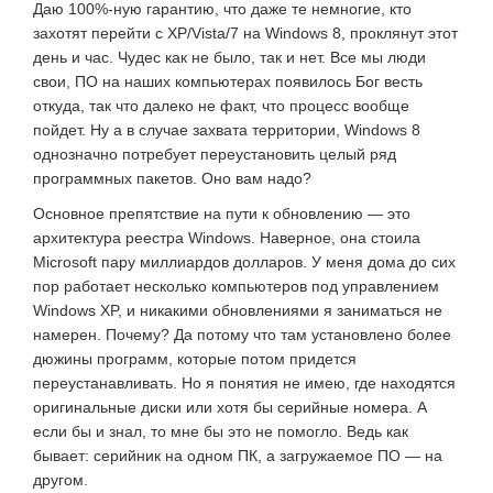
Даю 100%-ную гарантию, что даже те немногие, кто
захотят перейти с XP/Vista/7 на Windows 8, проклянут этот
день и час. Чудес как не было, так и нет. Все мы люди
свои, ПО на наших компьютерах появилось Бог весть
откуда, так что далеко не факт, что процесс вообще
пойдет. Ну а в случае захвата территории, Windows 8
однозначно потребует переустановить целый ряд
программных пакетов. Оно вам надо?
Основное препятствие на пути к обновлению — это
архитектура реестра Windows. Наверное, она стоила
Microsoft пару миллиардов долларов. У меня дома до сих
пор работает несколько компьютеров под управлением
Windows XP, и никакими обновлениями я заниматься не
намерен. Почему? Да потому что там установлено более
дюжины программ, которые потом придется
переустанавливать. Но я понятия не имею, где находятся
оригинальные диски или хотя бы серийные номера. А
если бы и знал, то мне бы это не помогло. Ведь как
бывает: серийник на одном ПК, а загружаемое ПО — на
другом.