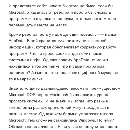
И представьте себе: ничего бы этого не было, если бы
Microsoft отказалась от реестра и просто бы сложила
программки в отдельные папочки, которые легко можно
перемещать с места на место.
Кроме реестра, есть у нас еще один
товарисч
— папка
AppData. В ней хранится куча никому не известной
информации, которая обеспечивает корректную работу
программ. Что-то вроде cookies, где лежит некая
системная инфа. Однако почему AppData не может
находиться в той же папке, что и сама программа,
например? А вместо этого она копит цифровой мусор где-
то в недрах диска.
Знаете, когда-то давным-давно, весомым преимуществом
Microsoft DOS перед Macintosh была архитектурная
простота системы. И не знали мы тогда, что разные
компоненты разных приложений могут находиться в
разных местах. Однако чем больше умов захватывала
Microsoft, тем сложнее становилась Windows. Почему?
Обыкновенная алчность. Если у вас не получится просто