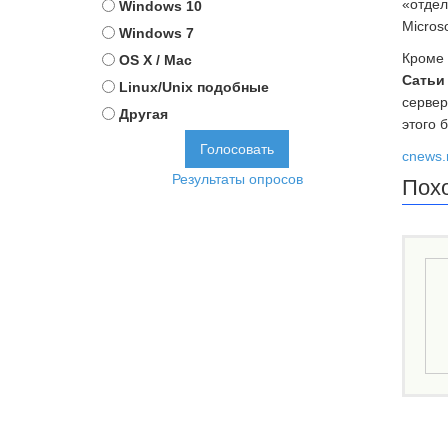
«отдел
Windows 10
Microso
Windows 7
Кроме 
OS X / Mac
Сатьи
Linux/Unix подобные
сервер
Другая
этого 
cnews.
Результаты опросов
Пох