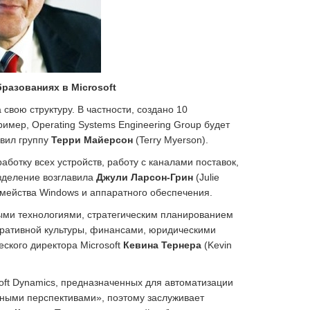
разованиях в Microsoft
свою структуру. В частности, создано 10
имер, Operating Systems Engineering Group будет
авил группу
Терри Майерсон
(Terry Myerson).
работку всех устройств, работу с каналами поставок,
азделение возглавила
Джули Ларсон-Грин
(Julie
семейства Windows и аппаратного обеспечения.
ыми технологиями, стратегическим планированием
оративной культуры, финансами, юридическими
ского директора Microsoft
Кевина Тернера
(Kevin
oft Dynamics, предназначенных для автоматизации
мными перспективами», поэтому заслуживает