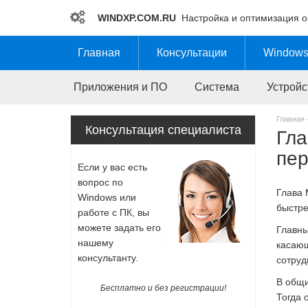
WINDXP.COM.RU
Настройка и оптимизация 
Главная
Консультации
Windows
Приложения и ПО
Система
Устройс
Главная 
Гла
Консультация специалиста
пе
Если у вас есть
вопрос по
Глава 
Windows или
быстре
работе с ПК, вы
можете задать его
Главны
нашему
касающ
консультанту.
сотруд
В общи
Бесплатно и без регистрации!
Тогда 