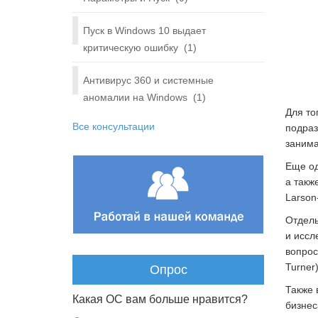
Пуск в Windows 10 выдает
критическую ошибку
(1)
Антивирус 360 и системные
аномалии на Windows
(1)
Для то
Все консультации
подраз
занима
Еще од
а такж
Larson
Отдель
и иссл
вопрос
Turner)
Опрос
Также 
Какая ОС вам больше нравится?
бизнес