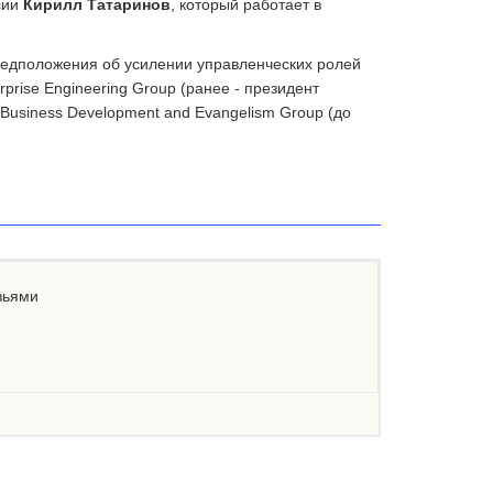
сии
Кирилл Татаринов
, который работает в
редположения об усилении управленческих ролей
rprise Engineering Group (ранее - президент
 Business Development and Evangelism Group (до
зьями