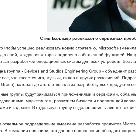
Стив Баллмер рассказал о серьезных преоб
го чтобы успешно реализовать новую стратегию, Microsoft изменила 
делений, каждое из которых наделено собственной функцией. Напр
ться разработкой операционных систем для всех устройств. Возгл
на группа - Devices and Studios Engineering Group - объединит раз
е все, что касается игр, музыки, видео и других развлечений. Подр
-Green), которая до этого отвечала за разработку всех продуктов 
ные группы будут заниматься приложениями и сервисами, облачн
едованиями, маркетингом, развитием бизнеса и пропагандой корп
ами и кадрами. В отдельную группу выделен офис главного техниче
.
в отдельное подразделение выделена разработка продуктов Micros
а. В компании пояснили, что данное направление обладает «огро