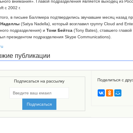
ьного внимания». Главой подразделения является выходец из Рос
ft с 2002 г.
того, в письме Баллмера подтвердились звучавшие месяц назад п
 Наделлы
(Satya Nadella), который возглавил группу Cloud and Ente
ного подразделения) и
Тони Бейтса
(Tony Bates), ставшего главой
был президентом подразделения Skype Communications).
ru
ожие публикации
Поделиться с дру
Подписаться на рассылку