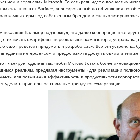
чением и сервисами Microsoft. То есть речь идет о полностью ин
том стал планшет Surface, анонсированный до объявления новой ст
ала компьютеры под собственным брендом и специализировалась
м послании Баллмер подчеркнул, что далее корпорация планирует
дет включать смартфоны, персональные компьютеры, устройства, п
ые еще предстоит придумать и разработать». Все эти устройства б
ть единым интерфейсом и предоставлять доступ к одним и тем же
р планирует сделать так, чтобы Microsoft стала более инновацион
имся реалиям, предлагая инструменты «для реализации полного
менты для повышения эффективности и продуктивности корпоратив
т уделить пристальное внимание тренду консумеризации.