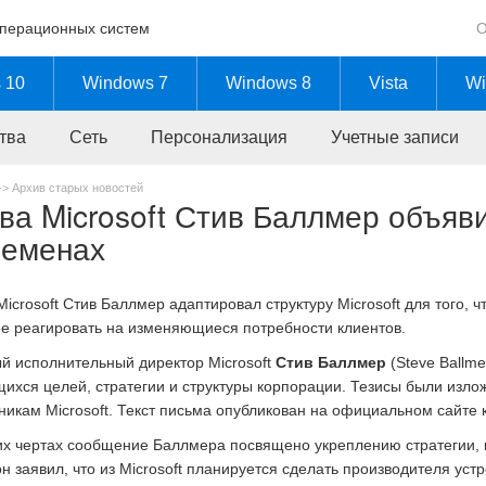
операционных систем
О
 10
Windows 7
Windows 8
Vista
Wi
тва
Сеть
Персонализация
Учетные записи
->
Архив старых новостей
ва Microsoft Стив Баллмер объяв
ременах
Microsoft Стив Баллмер адаптировал структуру Microsoft для того,
е реагировать на изменяющиеся потребности клиентов.
й исполнительный директор Microsoft
Стив Баллмер
(Steve Ballm
ихся целей, стратегии и структуры корпорации. Тезисы были изл
никам Microsoft. Текст письма опубликован на официальном сайте 
х чертах сообщение Баллмера посвящено укреплению стратегии, к
он заявил, что из Microsoft планируется сделать производителя ус