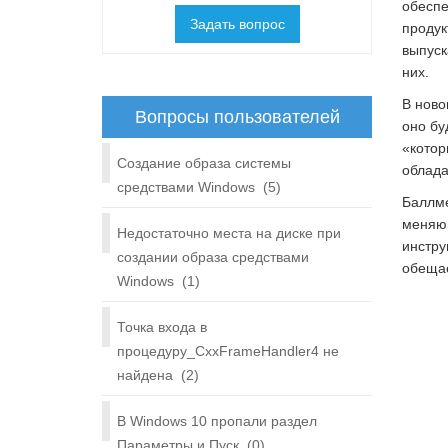
обеспе
Задать вопрос
продук
выпуск
них.
В ново
Вопросы пользователей
оно бу
«котор
Создание образа системы
облада
средствами Windows
(5)
Баллме
меняющ
Недостаточно места на диске при
инстру
создании образа средствами
обещае
Windows
(1)
Точка входа в
процедуру_CxxFrameHandler4 не
найдена
(2)
В Windows 10 пропали раздел
Параметры и Пуск
(0)