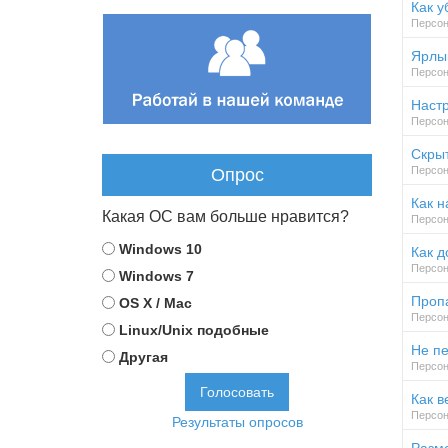
Как 
Персон
Ярлык
Персон
Настр
Персон
Скрыт
Персон
Опрос
Как н
Какая ОС вам больше нравится?
Персон
Windows 10
Как д
Персон
Windows 7
Проп
OS X / Mac
Персон
Linux/Unix подобные
Не п
Другая
Персон
Как в
Персон
Результаты опросов