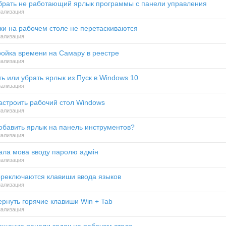
убрать не работающий ярлык программы с панели управления
ализация
и на рабочем столе не перетаскиваются
ализация
ойка времени на Самару в реестре
ализация
ь или убрать ярлык из Пуск в Windows 10
ализация
астроить рабочий стол Windows
ализация
обавить ярлык на панель инструментов?
ализация
ала мова вводу паролю адмін
ализация
ереключаются клавиши ввода языков
ализация
ернуть горячие клавиши Win + Tab
ализация