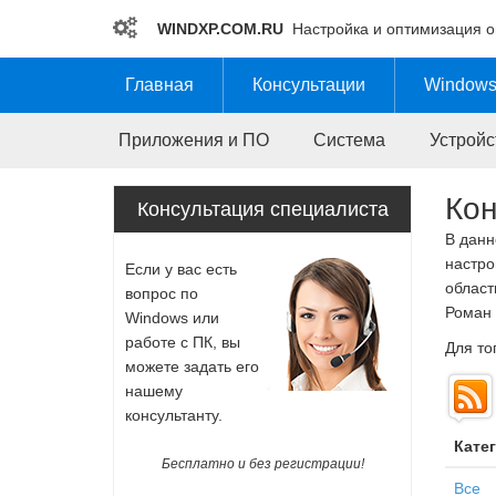
WINDXP.COM.RU
Настройка и оптимизация 
Главная
Консультации
Windows
Приложения и ПО
Система
Устройс
Кон
Консультация специалиста
В данн
настро
Если у вас есть
област
вопрос по
Роман 
Windows или
работе с ПК, вы
Для то
можете задать его
нашему
консультанту.
Кате
Бесплатно и без регистрации!
Все