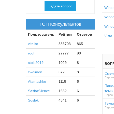
Задать вопрос
Wind
Wind
ТОП Консультантов
Wind
Пользователь
Рейтинг
Ответов
Vista
vitalist
386703
865
root
27777
90
stels2019
1029
8
ВОП
zwdimon
672
8
Смен
Персон
Atamashko
1118
6
Пане
SashaSilence
1662
6
темы
Персон
Soslek
4341
6
Темы 
Персон