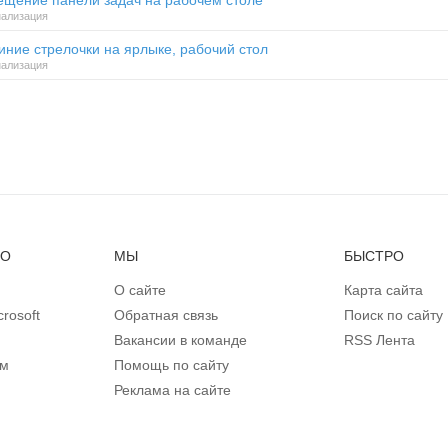
ещение панели задач на рабочем столе
ализация
иние стрелочки на ярлыке, рабочий стол
ализация
НО
МЫ
БЫСТРО
О сайте
Карта сайта
rosoft
Обратная связь
Поиск по сайту
Вакансии в команде
RSS Лента
ом
Помощь по сайту
Реклама на сайте