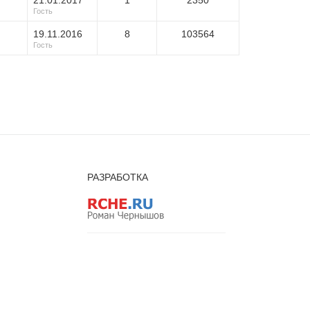
21.01.2017
1
2350
Гость
19.11.2016
8
103564
Гость
РАЗРАБОТКА