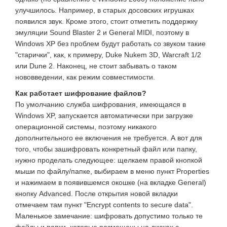
улучшилось. Например, в старых досовских игрушках
появился звук. Кроме этого, стоит отметить поддержку
эмуляции Sound Blaster 2 и General MIDI, поэтому в
Windows XP без проблем будут работать со звуком такие
"старички", как, к примеру, Duke Nukem 3D, Warcraft 1/2
или Dune 2. Наконец, не стоит забывать о таком
нововведении, как режим совместимости.
Как работает шифрование файлов?
По умолчанию служба шифрования, имеющаяся в
Windows XP, запускается автоматически при загрузке
операционной системы, поэтому никакого
дополнительного ее включения не требуется. А вот для
того, чтобы зашифровать конкретный файл или папку,
нужно проделать следующее: щелкаем правой кнопкой
мыши по файлу/папке, выбираем в меню пункт Properties
и нажимаем в появившемся окошке (на вкладке General)
кнопку Advanced. После открытия новой вкладки
отмечаем там пункт "Encrypt contents to secure data".
Маленькое замечание: шифровать допустимо только те