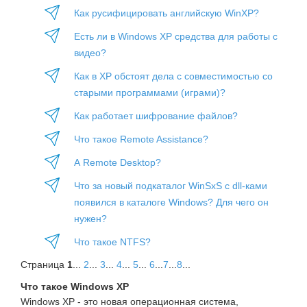
Как русифицировать английскую WinXP?
Есть ли в Windows XP средства для работы с
видео?
Как в XP обстоят дела с совместимостью со
старыми программами (играми)?
Как работает шифрование файлов?
Что такое Remote Assistance?
А Remote Desktop?
Что за новый подкаталог WinSxS с dll-ками
появился в каталоге Windows? Для чего он
нужен?
Что такое NTFS?
Страница
1
...
2
...
3
...
4
...
5
...
6
...
7
...
8
...
Что такое Windows XP
Windows XP - это новая операционная система,