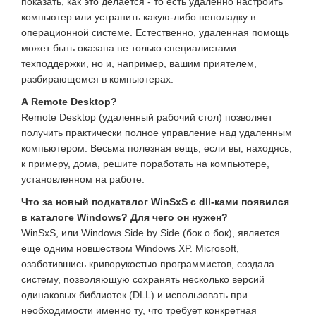
показать, как это делается - то есть удаленно настроить
компьютер или устранить какую-либо неполадку в
операционной системе. Естественно, удаленная помощь
может быть оказана не только специалистами
техподдержки, но и, например, вашим приятелем,
разбирающемся в компьютерах.
А Remote Desktop?
Remote Desktop (удаленный рабочий стол) позволяет
получить практически полное управление над удаленным
компьютером. Весьма полезная вещь, если вы, находясь,
к примеру, дома, решите поработать на компьютере,
установленном на работе.
Что за новый подкаталог WinSxS с dll-ками появился
в каталоге Windows? Для чего он нужен?
WinSxS, или Windows Side by Side (бок о бок), является
еще одним новшеством Windows XP. Microsoft,
озаботившись криворукостью программистов, создала
систему, позволяющую сохранять несколько версий
одинаковых библиотек (DLL) и использовать при
необходимости именно ту, что требует конкретная