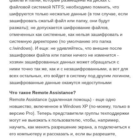
файлы и папки, которые размещены на дисках с
файловой системой NTFS; необходимо помнить, что
шифруются только несжатые данные (в том случае, если
зашифровать сжатый файл или папку, они будут
разжаты); не допускается шифрование файлов,
отмеченных как системные, как нельзя зашифровать и
системную директорию (по умолчанию это папка
c:/windows). И еще: не удивляйтесь, что внешне после
зашифровки файла или папки ничего не изменится -
хозяин зашифрованных данных может обращаться с
ними точно так же, как и с незашифрованными, а вот для
всех остальных, кто войдет в систему под другим логином,
зашифрованные данные окажутся недоступными
Что такое Remote Assistance?
Remote Assistance (удаленная помощь) - еще одно
новшество, включенное в Windows XP (по-моему, только в
версию Pro). Теперь представители группы техподдержки
могут не выезжать к пользователю, чтобы, например,
научить, как менять разрешение экрана, а подключиться к
его компьютеру и рассказать и, если вы разрешите,