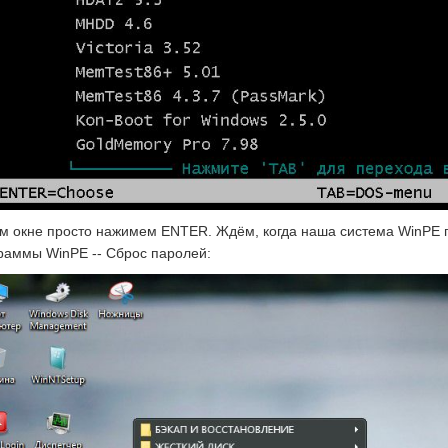
ом окне просто нажимем ENTER. Ждём, когда наша система WinPE пр
раммы WinPE -- Сброс паролей: