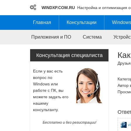
WINDXP.COM.RU
Настройка и оптимизация 
Главная
Консультации
Windows
Приложения и ПО
Система
Устройс
Как
Консультация специалиста
Друзья
Если у вас есть
вопрос по
Катего
Windows или
Автор 
работе с ПК, вы
Просмо
можете задать его
нашему
консультанту.
Отве
Бесплатно и без регистрации!
vi