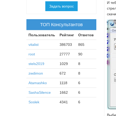
И те
Задать вопрос
стре
скач
ТОП Консультантов
Пользователь
Рейтинг
Ответов
vitalist
386703
865
root
27777
90
stels2019
1029
8
zwdimon
672
8
Atamashko
1118
6
SashaSilence
1662
6
Soslek
4341
6
Выби