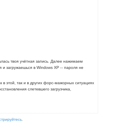
лась твоя учётная запись. Далее нажимаем
я и загружаешься в Windows XP -- пароля не
к в этой, так и в других форс-мажорных ситуациях
осстановления слетевшего загрузчика,
стрируйтесь
.