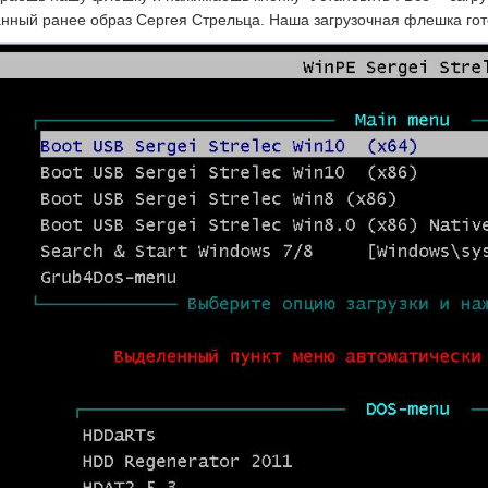
анный ранее образ Сергея Стрельца. Наша загрузочная флешка гот