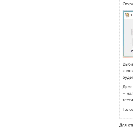
Откр
Выби
кноп
будет
Диск 
-- на
тест
Голо
Для от