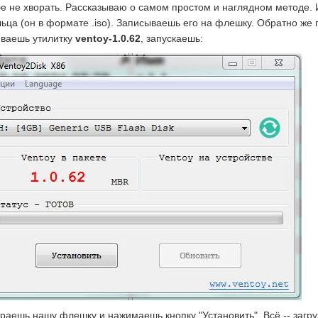
бе не хворать. Рассказываю о самом простом и наглядном методе. 
льца (он в формате .iso). Записываешь его на флешку. Обратно же
иваешь утилитку
ventoy-1.0.62
, запускаешь:
раешь нашу флешку и нажимаешь кнопку "Установить". Всё -- загр