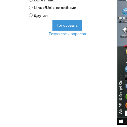
OS X / Mac
Linux/Unix подобные
Другая
Результаты опросов