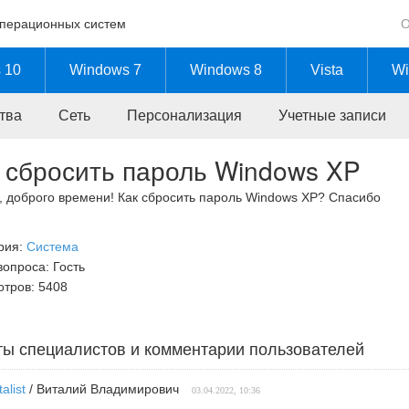
операционных систем
О
 10
Windows 7
Windows 8
Vista
Wi
тва
Сеть
Персонализация
Учетные записи
 сбросить пароль Windows XP
, доброго времени! Как сбросить пароль Windows XP? Спасибо
рия:
Система
вопроса: Гость
тров: 5408
ты специалистов и комментарии пользователей
talist
/ Виталий Владимирович
03.04.2022, 10:36