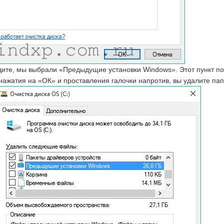
дите, мы выбрали «Предыдущие установки Windows». Этот пункт поз
нажатия на «ОК» и проставления галочки напротив, вы удалите пап