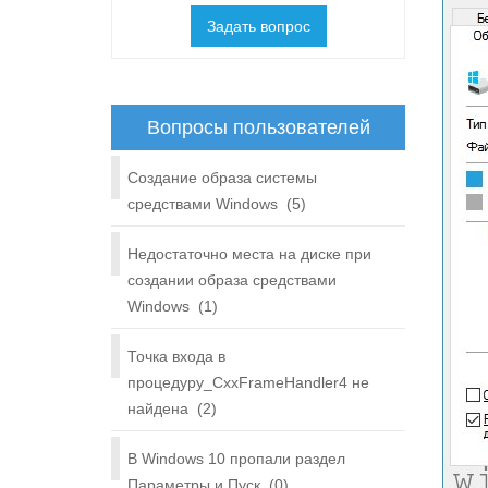
Задать вопрос
Вопросы пользователей
Создание образа системы
средствами Windows
(5)
Недостаточно места на диске при
создании образа средствами
Windows
(1)
Точка входа в
процедуру_CxxFrameHandler4 не
найдена
(2)
В Windows 10 пропали раздел
Параметры и Пуск
(0)