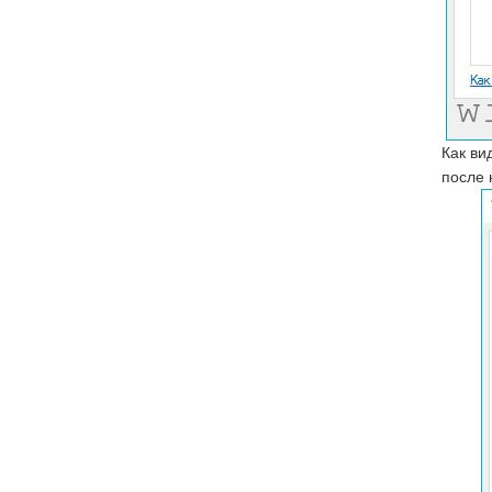
Как ви
после 