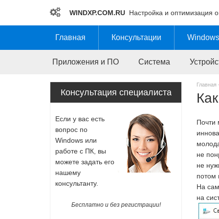
WINDXP.COM.RU
Настройка и оптимизация 
Главная
Консультации
Windows
Приложения и ПО
Система
Устройс
Главная 
Как
Консультация специалиста
Если у вас есть
Почти 
вопрос по
иннова
Windows или
молода
работе с ПК, вы
не пон
можете задать его
не нуж
нашему
потом 
консультанту.
На сам
на сис
Бесплатно и без регистрации!