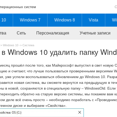
операционных систем
О
 10
Windows 7
Windows 8
Vista
Wi
тва
Сеть
Персонализация
Учетные записи
->
Windows 10
->
Система
 в Windows 10 удалить папку Win
месяц прошёл после того, как Майкрософт выпустил в свет новую О
цию и считают, что лучше пользоваться проверенными версиями Win
я, уже успели воспользоваться обновлением до Windows 10. Разраб
равится новая система, вы сможете вернутся на предыдущую в теч
ны в новой, сохраняются в специальную папку – WindowsOld. Если у
переходить обратно на старую версию системы, мы покажем вам ка
ом деле всё очень просто – необходимо поработать с «Проводник
темном диске и выбираем «Свойства».