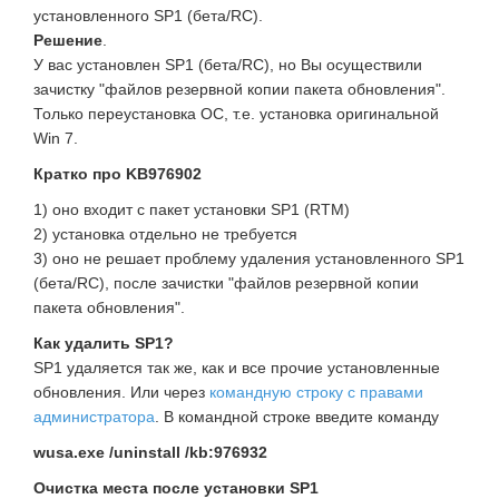
установленного SP1 (бета/RC).
Решение
.
У вас установлен SP1 (бета/RC), но Вы осуществили
зачистку "файлов резервной копии пакета обновления".
Только переустановка ОС, т.е. установка оригинальной
Win 7.
Кратко про KB976902
1) оно входит с пакет установки SP1 (RTM)
2) установка отдельно не требуется
3) оно не решает проблему удаления установленного SP1
(бета/RC), после зачистки "файлов резервной копии
пакета обновления".
Как удалить SP1?
SP1 удаляется так же, как и все прочие установленные
обновления. Или через
командную строку с правами
администратора
. В командной строке введите команду
wusa.exe /uninstall /kb:976932
Очистка места после установки SP1