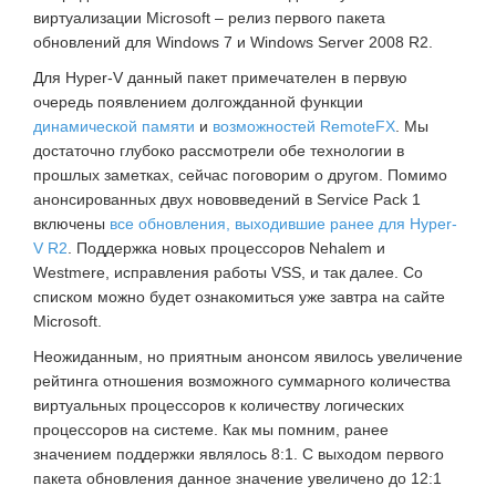
виртуализации Microsoft – релиз первого пакета
обновлений для Windows 7 и Windows Server 2008 R2.
Для Hyper-V данный пакет примечателен в первую
очередь появлением долгожданной функции
динамической памяти
и
возможностей RemoteFX
. Мы
достаточно глубоко рассмотрели обе технологии в
прошлых заметках, сейчас поговорим о другом. Помимо
анонсированных двух нововведений в Service Pack 1
включены
все обновления, выходившие ранее для Hyper-
V R2
. Поддержка новых процессоров Nehalem и
Westmere, исправления работы VSS, и так далее. Со
списком можно будет ознакомиться уже завтра на сайте
Microsoft.
Неожиданным, но приятным анонсом явилось увеличение
рейтинга отношения возможного суммарного количества
виртуальных процессоров к количеству логических
процессоров на системе. Как мы помним, ранее
значением поддержки являлось 8:1. С выходом первого
пакета обновления данное значение увеличено до 12:1