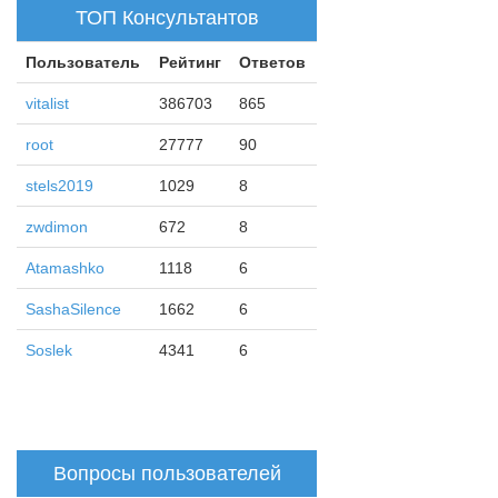
ТОП Консультантов
Пользователь
Рейтинг
Ответов
vitalist
386703
865
root
27777
90
stels2019
1029
8
zwdimon
672
8
Atamashko
1118
6
SashaSilence
1662
6
Soslek
4341
6
Вопросы пользователей