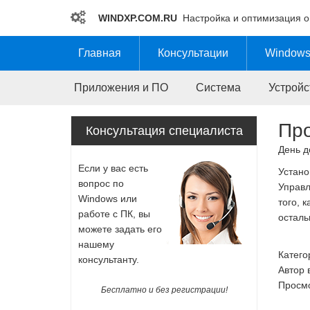
WINDXP.COM.RU
Настройка и оптимизация 
Главная
Консультации
Windows
Приложения и ПО
Система
Устройс
Про
Консультация специалиста
День д
Если у вас есть
Устано
вопрос по
Управл
Windows или
того, 
работе с ПК, вы
осталь
можете задать его
нашему
Катего
консультанту.
Автор 
Просмо
Бесплатно и без регистрации!