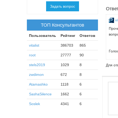
Задать вопрос
Отве
vi
ТОП Консультантов
Проч
вопро
Пользователь
Рейтинг
Ответов
vitalist
386703
865
Голо
root
27777
90
stels2019
1029
8
Для от
zwdimon
672
8
Atamashko
1118
6
SashaSilence
1662
6
Soslek
4341
6