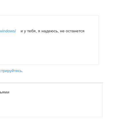
-windows/
и у тебя, я надеюсь, не останется
стрируйтесь
.
зьями