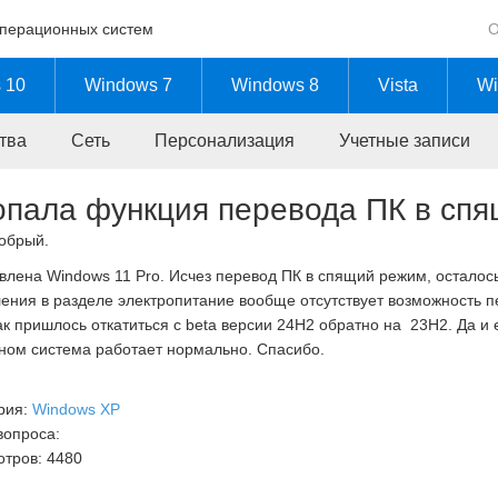
операционных систем
О
 10
Windows 7
Windows 8
Vista
Wi
тва
Сеть
Персонализация
Учетные записи
пала функция перевода ПК в сп
обрый.
влена Windows 11 Pro. Исчез перевод ПК в спящий режим, осталос
ения в разделе электропитание вообще отсутствует возможность 
как пришлось откатиться с beta версии 24H2 обратно на 23H2. Да и
ном система работает нормально. Спасибо.
рия:
Windows XP
вопроса:
тров: 4480