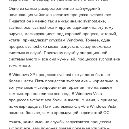
Одно из самых распространенных заблуждений
начинающих чайников касается процесса svchost.exe.
Пишется он именно так и никак иначе: svshost.exe,
scvhost.exe, cvshost.exe и другие вариации на эту тему –
вирусы, маскирующиеся под хороший процесс, который,
кстати, принадлежит службам Windows. Точнее, один
процесс svchost.exe может запускать сразу несколько
системных служб. Поскольку служб у операционной
системы много и все они нужны ей, процессов svchost.exe
тоже много.
В Windows XP процессов svchost.exe должно быть не
более шести. Пять процессов svchost.exe – нормально, а
вот уже семь – стопроцентная гарантия, что на вашем
компьютере поселился зловред. В Windows Vista
процессов svchost.exe больше шести. У меня, к примеру,
их четырнадцать. Но и системных служб в Windows Vista
намного больше, чем в предыдущей версии этой ОС.
Узнать, какие именно службы запускаются процессом
svchost.exe, вам поможет другая полезная утилита –