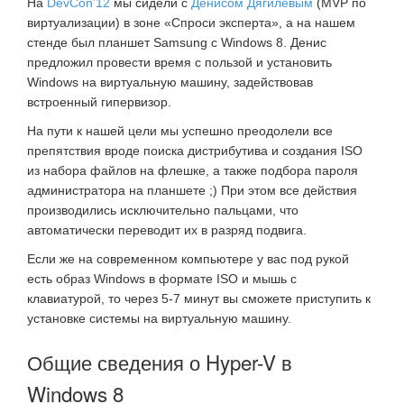
На
DevCon’12
мы сидели с
Денисом Дягилевым
(MVP по
виртуализации) в зоне «Спроси эксперта», а на нашем
стенде был планшет Samsung с Windows 8. Денис
предложил провести время с пользой и установить
Windows на виртуальную машину, задействовав
встроенный гипервизор.
На пути к нашей цели мы успешно преодолели все
препятствия вроде поиска дистрибутива и создания ISO
из набора файлов на флешке, а также подбора пароля
администратора на планшете ;) При этом все действия
производились исключительно пальцами, что
автоматически переводит их в разряд подвига.
Если же на современном компьютере у вас под рукой
есть образ Windows в формате ISO и мышь с
клавиатурой, то через 5-7 минут вы сможете приступить к
установке системы на виртуальную машину.
Общие сведения о Hyper-V в
Windows 8