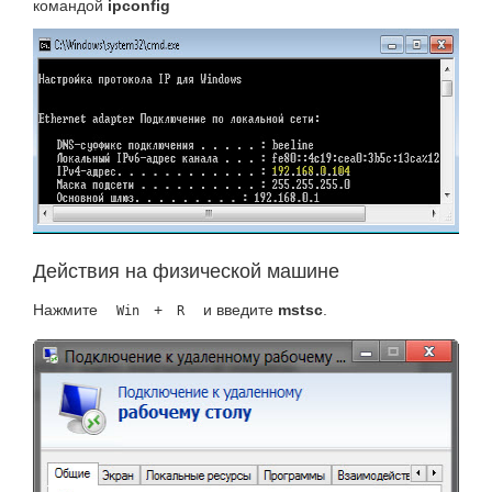
командой
ipconfig
Действия на физической машине
Нажмите
+
и введите
mstsc
.
Win
R