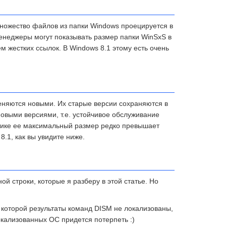
Множество файлов из папки Windows проецируется в
енеджеры могут показывать размер папки WinSxS в
м жестких ссылок. В Windows 8.1 этому есть очень
еняются новыми. Их старые версии сохраняются в
новыми версиями, т.е. устойчивое обслуживание
ктике ее максимальный размер редко превышает
8.1, как вы увидите ниже.
 строки, которые я разберу в этой статье. Но
 которой результаты команд DISM не локализованы,
кализованных ОС придется потерпеть :)