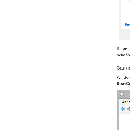
В прин
освобо
Запл
Window
Start