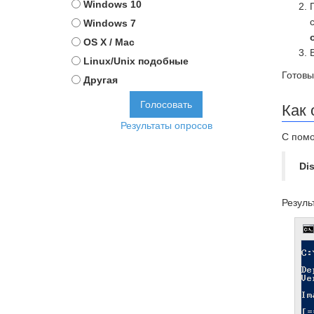
Windows 10
Windows 7
OS X / Mac
Linux/Unix подобные
Готовы
Другая
Как 
Результаты опросов
С помо
Di
Резуль