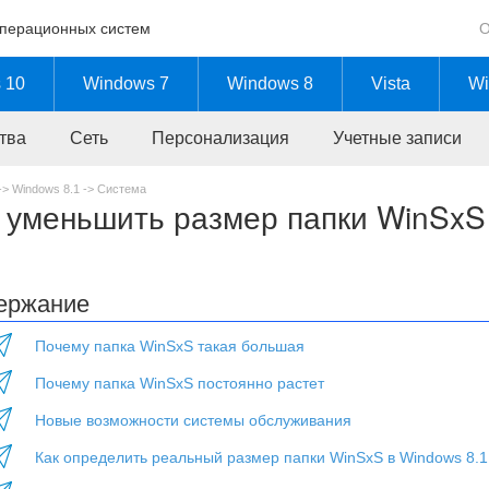
операционных систем
О
 10
Windows 7
Windows 8
Vista
Wi
тва
Сеть
Персонализация
Учетные записи
->
Windows 8.1
->
Система
 уменьшить размер папки WinSxS
ержание
Почему папка WinSxS такая большая
Почему папка WinSxS постоянно растет
Новые возможности системы обслуживания
Как определить реальный размер папки WinSxS в Windows 8.1