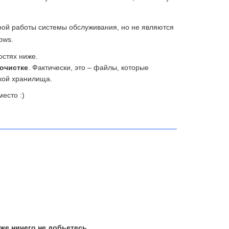
рой работы системы обслуживания, но не являются
ows.
остях ниже.
очистке
. Фактически, это – файлы, которые
кой хранилища.
есто :)
же ничего не добьетесь
.