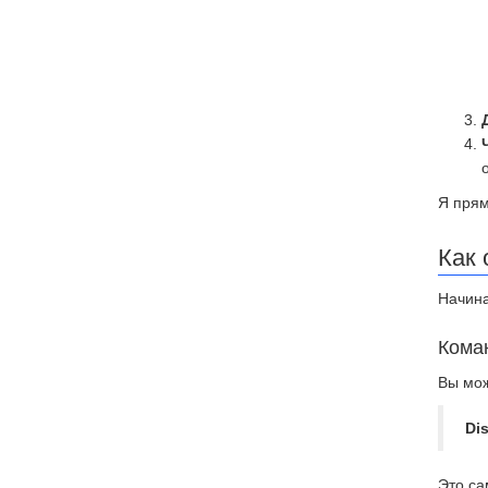
Я прям
Как 
Начина
Кома
Вы мож
Di
Это са