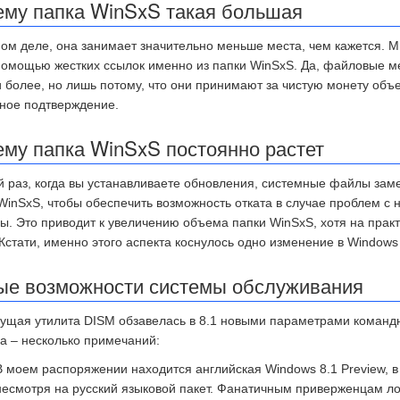
ему папка WinSxS такая большая
ом деле, она занимает значительно меньше места, чем кажется. 
помощью жестких ссылок именно из папки WinSxS. Да, файловые м
 более, но лишь потому, что они принимают за чистую монету объе
ное подтверждение.
му папка WinSxS постоянно растет
 раз, когда вы устанавливаете обновления, системные файлы зам
WinSxS, чтобы обеспечить возможность отката в случае проблем с 
ы. Это приводит к увеличению объема папки WinSxS, хотя на пра
Кстати, именно этого аспекта коснулось одно изменение в Windows 
ые возможности системы обслуживания
ущая утилита DISM обзавелась в 8.1 новыми параметрами командной
а – несколько примечаний:
В моем распоряжении находится английская Windows 8.1 Preview, в
несмотря на русский языковой пакет. Фанатичным приверженцам ло