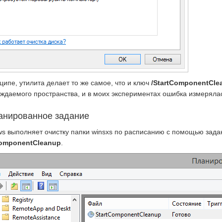
ципе, утилита делает то же самое, что и ключ
/StartComponentCle
ждаемого пространства, и в моих экспериментах ошибка измерялас
анированное задание
s выполняет очистку папки winsxs по расписанию с помощью задани
ComponentCleanup
.