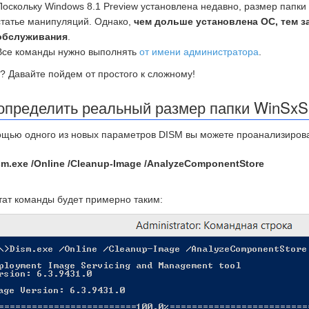
Поскольку Windows 8.1 Preview установлена недавно, размер папки 
статье манипуляций. Однако,
чем дольше установлена ОС, тем з
обслуживания
.
Все команды нужно выполнять
от имени администратора
.
? Давайте пойдем от простого к сложному!
определить реальный размер папки WinSxS
щью одного из новых параметров DISM вы можете проанализироват
sm.exe /Online /Cleanup-Image /AnalyzeComponentStore
тат команды будет примерно таким: