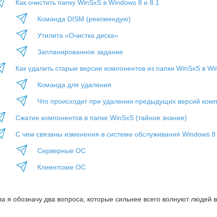
Как очистить папку WinSxS в Windows 8 и 8.1
Команда DISM (рекомендую)
Утилита «Очистка диска»
Запланированное задание
Как удалить старые версии компонентов из папки WinSxS в Wi
Команда для удаления
Что происходит при удалении предыдущих версий ком
Сжатие компонентов в папке WinSxS (тайное знание)
С чем связаны изменения в системе обслуживания Windows 8 
Серверные ОС
Клиентские ОС
а я обозначу два вопроса, которые сильнее всего волнуют людей в