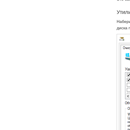
Утил
Набер
диска 