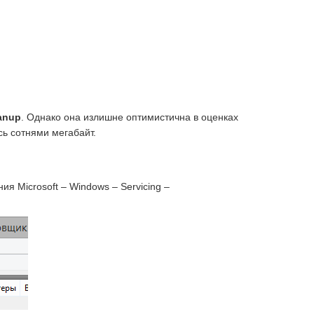
anup
. Однако она излишне оптимистична в оценках
ь сотнями мегабайт.
я Microsoft – Windows – Servicing –