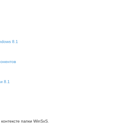
ndows 8.1
понентов
и 8.1
 контексте папки WinSxS.