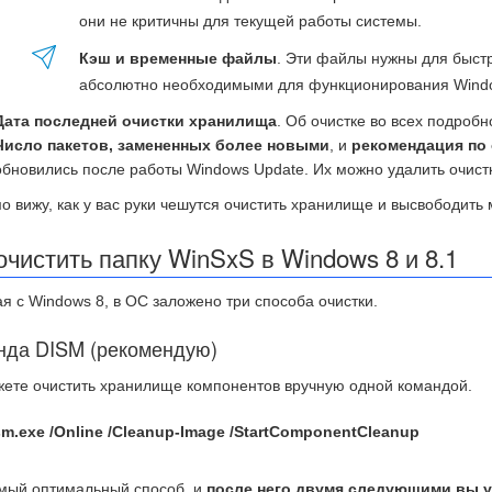
они не критичны для текущей работы системы.
Кэш и временные файлы
. Эти файлы нужны для быст
абсолютно необходимыми для функционирования Wind
Дата последней очистки хранилища
. Об очистке во всех подробн
Число пакетов, замененных более новыми
, и
рекомендация по 
обновились после работы Windows Update. Их можно удалить очист
о вижу, как у вас руки чешутся очистить хранилище и высвободить м
очистить папку WinSxS в Windows 8 и 8.1
я с Windows 8, в ОС заложено три способа очистки.
нда DISM (рекомендую)
ете очистить хранилище компонентов вручную одной командой.
sm.exe /Online /Cleanup-Image /StartComponentCleanup
мый оптимальный способ, и
после него двумя следующими вы у