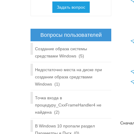
Задать вопрос
Вопросы пользователей
Создание образа системы
средствами Windows
(5)
Недостаточно места на диске при
создании образа средствами
Windows
(1)
Точка входа в
процедуру_CxxFrameHandler4 не
найдена
(2)
Сначал
В Windows 10 пропали раздел
Параметры и Пуск
(0)