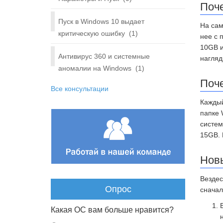
Поч
Пуск в Windows 10 выдает
На сам
критическую ошибку
(1)
нее с 
10GB и
Антивирус 360 и системные
нагляд
аномалии на Windows
(1)
Поче
Все консультации
Каждый
папке 
систем
15GB. 
Нов
Вездес
Опрос
сначал
Какая ОС вам больше нравится?